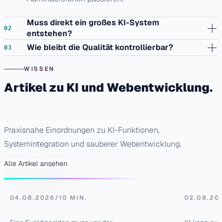
Muss direkt ein großes KI-System
entstehen?
Wie bleibt die Qualität kontrollierbar?
WISSEN
Artikel zu KI und Webentwicklung.
BLOG
BLOG
Webentwicklungs-
Fehlerm
Praxisnahe Einordnungen zu KI-Funktionen,
Angebot anfragen:
analysi
Systemintegration und sauberer Webentwicklung.
Checkliste für neue
entsteh
Funktionen
Bugrep
Alle Artikel ansehen
04.08.2026
/
10 MIN.
02.08.20