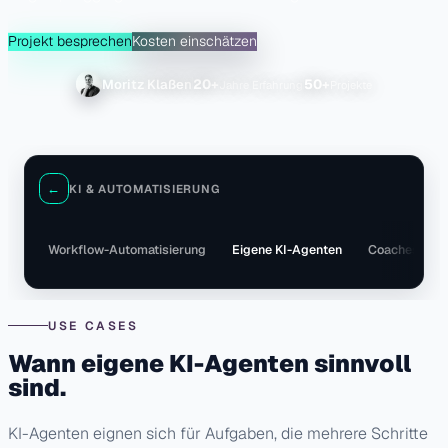
Projekt besprechen
Kosten einschätzen
20+
50+
Moritz Klaßen
←
KI & AUTOMATISIERUNG
exte
Workflow-Automatisierung
Eigene KI-Agenten
Coaches
USE CASES
Wann eigene KI-Agenten sinnvoll
sind.
KI-Agenten eignen sich für Aufgaben, die mehrere Schritte