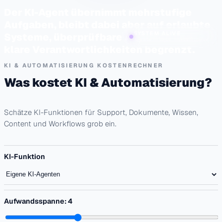
Der KI-Agent übernimmt mehrstufige
Aufgaben, bleibt dabei aber auf erlaubte
SYSTEM ALIVE
Systeme, überprüfbare Aktionen und
Signals / logic / intelligence
klare Verantwortlichkeiten begrenzt.
KI & AUTOMATISIERUNG KOSTENRECHNER
Was kostet KI & Automatisierung?
Schätze KI-Funktionen für Support, Dokumente, Wissen,
Content und Workflows grob ein.
KI-Funktion
Aufwandsspanne:
4