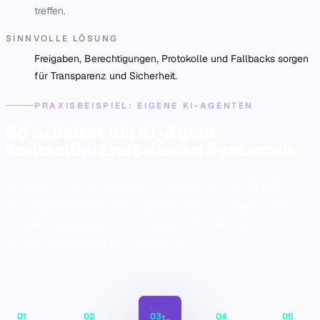
treffen.
SINNVOLLE LÖSUNG
Freigaben, Berechtigungen, Protokolle und Fallbacks sorgen
für Transparenz und Sicherheit.
PRAXISBEISPIEL: EIGENE KI-AGENTEN
So arbeitet ein KI-Agent
kontrolliert mit deinen Systemen.
Ein eigener KI-Agent erhält nicht einfach freien Zugriff.
Ziele, Werkzeuge, Berechtigungen, Abbruchregeln und
Freigaben werden technisch begrenzt und jeder
ausgeführte Schritt wird protokolliert.
01
02
03
04
05
goal / scope
plan + permissions
tool calls
guardrail / review
completed + log