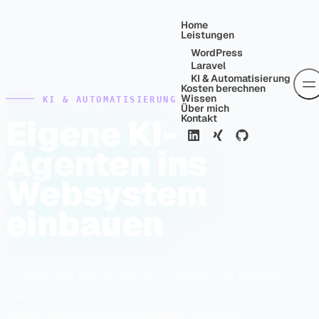
Skip to content
Home
Leistungen
WordPress
Laravel
KI & Automatisierung
Kosten berechnen
Wissen
KI & AUTOMATISIERUNG
Über mich
Eigene KI-
Kontakt
Agenten ins
Websystem
einbauen
Ich entwickle klar begrenzte KI-Agenten, die Aufgaben,
Werkzeuge und Schnittstellen kontrolliert nutzen – mit
Regeln, Logging und menschlichen Freigaben.