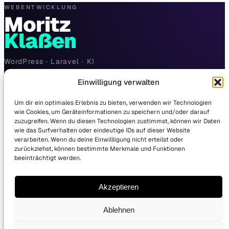
WEBENTWICKLUNG
Moritz
Klaßen
WordPress · Laravel · KI
Einwilligung verwalten
hello@moritzklassen.com
Um dir ein optimales Erlebnis zu bieten, verwenden wir Technologien
wie Cookies, um Geräteinformationen zu speichern und/oder darauf
zuzugreifen. Wenn du diesen Technologien zustimmst, können wir Daten
wie das Surfverhalten oder eindeutige IDs auf dieser Website
NAVIGATION
verarbeiten. Wenn du deine Einwillligung nicht erteilst oder
zurückziehst, können bestimmte Merkmale und Funktionen
Leistungen
WordPress
beeinträchtigt werden.
Laravel
KI & Automatisierung
Kosten berechnen
Wissen
Akzeptieren
Über mich
Ablehnen
RECHTLICHES