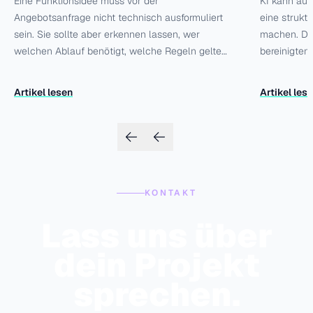
Eine Funktionsidee muss vor der
KI kann aus
Angebotsanfrage nicht technisch ausformuliert
eine strukt
sein. Sie sollte aber erkennen lassen, wer
machen. Daf
welchen Ablauf benötigt, welche Regeln gelten
bereinigten
und wo das Vorhaben endet. Diese Checkliste
Fakten klar
hilft dir, offene Entscheidungen früh sichtbar zu
schnelle Fi
Artikel lesen
Artikel les
machen und Angebote besser zu vergleichen.
Codeänderun
dem sich sin
KONTAKT
Lass uns über
dein Projekt
sprechen.