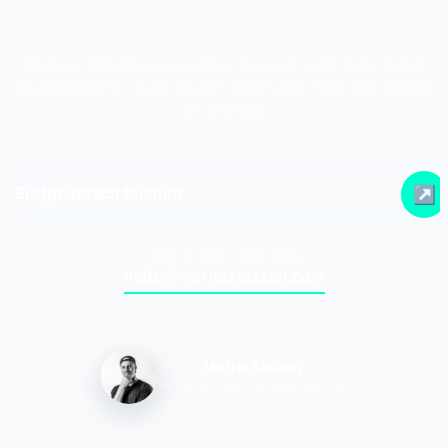
Ob neue Website, Laravel-Tool, Relaunch oder technischer
Sparringstermin: Buch dir gern direkt einen Slot oder schreib
mir eine Mail.
↗
Erstgespräch buchen
ODER DIREKT PER MAIL
hello@moritzklassen.com
Moritz Klaßen
Webentwickler & Ansprechpartner