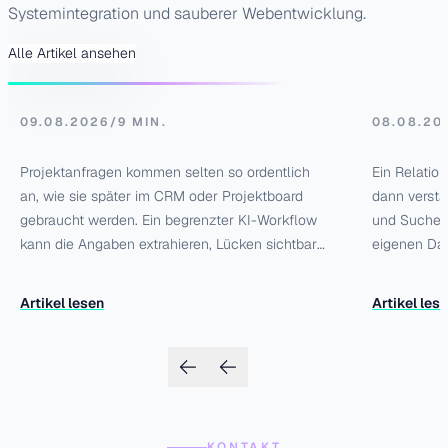
Systemintegration und sauberer Webentwicklung.
Mails automatisch
Vor- u
strukturieren
richtig
Alle Artikel ansehen
09.08.2026
/
9 MIN.
08.08.20
Projektanfragen kommen selten so ordentlich
Ein Relatio
an, wie sie später im CRM oder Projektboard
dann verstä
gebraucht werden. Ein begrenzter KI-Workflow
und Suche g
kann die Angaben extrahieren, Lücken sichtbar
eigenen Dat
machen und die Anfrage intern zuordnen, ohne
und Nachna
Preise, Zusagen oder Antworten zu erfinden.
echten Date
Artikel lesen
Artikel les
KONTAKT