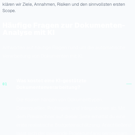
klären wir Ziele, Annahmen, Risiken und den sinnvollsten ersten
Scope.
Häufige Fragen zur Dokumenten-
Analyse mit KI
Antworten auf häufige Fragen rund um die automatische
Verarbeitung von Dokumenten mit KI.
Was kostet eine KI-gestützte
Dokumentenverarbeitung?
Die Kosten hängen von Dokumenttypen,
Datenquellen, Prüfregeln und Integrationen ab. Mit
dem Preisrechner auf dieser Seite erhältst du eine
erste realistische Budgeteinschätzung. Anschließend
lässt sich der passende Projektumfang gemeinsam