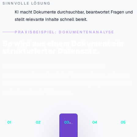
SINNVOLLE LÖSUNG
KI macht Dokumente durchsuchbar, beantwortet Fragen und
stellt relevante Inhalte schnell bereit.
PRAXISBEISPIEL: DOKUMENTENANALYSE
So wird aus einem Dokument ein
strukturierter Datensatz.
PDFs, E-Mails und Formulare werden nicht nur
zusammengefasst. Der Ablauf liest Inhalte aus, ordnet sie
einem definierten Schema zu und übergibt geprüfte Daten
an das bestehende Websystem.
01
02
03
04
05
PDF / e-mail
OCR + layout
extract / schema
rules + review
store / webhook