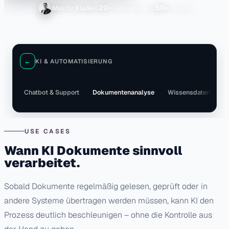
20+
50+
Moritz Klaßen
←
KI & AUTOMATISIERUNG
Chatbot & Support
Dokumentenanalyse
Wissensdatenbank 
USE CASES
Wann KI Dokumente sinnvoll
verarbeitet.
Sobald Dokumente regelmäßig gelesen, geprüft oder in
andere Systeme übertragen werden müssen, kann KI den
Prozess deutlich beschleunigen – ohne die Kontrolle aus