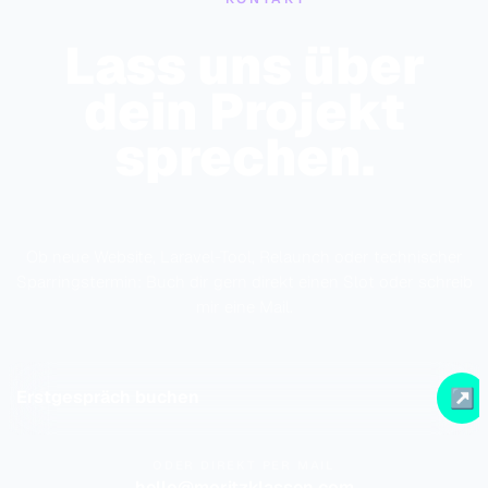
Lass uns über
dein Projekt
sprechen.
Ob neue Website, Laravel-Tool, Relaunch oder technischer
Sparringstermin: Buch dir gern direkt einen Slot oder schreib
mir eine Mail.
↗
Erstgespräch buchen
ODER DIREKT PER MAIL
hello@moritzklassen.com