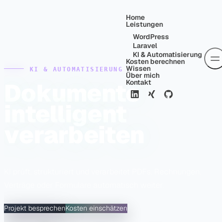
Skip to content
Home
Leistungen
WordPress
Laravel
KI & Automatisierung
Kosten berechnen
Wissen
KI & AUTOMATISIERUNG
Über mich
Dokumente
Kontakt
intelligent
verarbeiten
KI prüft, strukturiert und verarbeitet PDFs, Rechnungen,
Verträge oder Formulare automatisch weiter.
Projekt besprechen
Kosten einschätzen