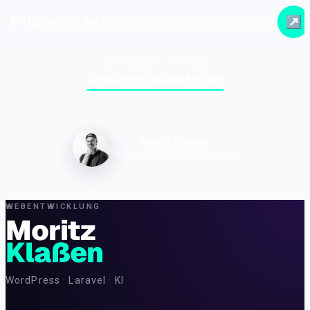
↗
Erstgespräch buchen
ODER DIREKT PER MAIL
hello@moritzklassen.com
Moritz Klaßen
Webentwickler & Ansprechpartner
WEBENTWICKLUNG
Moritz
Klaßen
WordPress · Laravel · KI