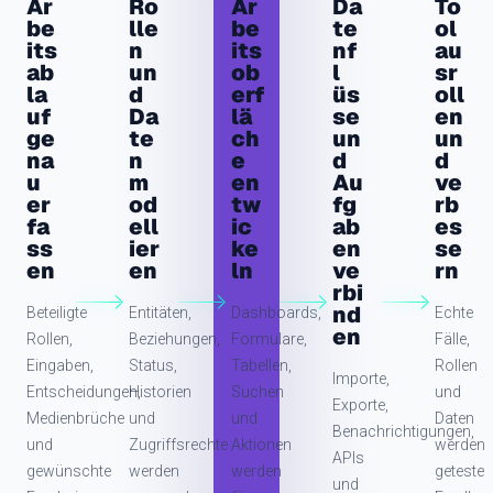
Ar
Ro
Ar
Da
To
be
lle
be
te
ol
its
n
its
nf
au
ab
un
ob
l
sr
la
d
erf
üs
oll
uf
Da
lä
se
en
ge
te
ch
un
un
na
n
e
d
d
u
m
en
Au
ve
er
od
tw
fg
rb
fa
ell
ic
ab
es
ss
ier
ke
en
se
en
en
ln
ve
rn
rbi
nd
Beteiligte
Entitäten,
Dashboards,
Echte
en
Rollen,
Beziehungen,
Formulare,
Fälle,
Eingaben,
Status,
Tabellen,
Rollen
Importe,
Entscheidungen,
Historien
Suchen
und
Exporte,
Medienbrüche
und
und
Daten
Benachrichtigungen,
und
Zugriffsrechte
Aktionen
werden
APIs
gewünschte
werden
werden
getestet.
und