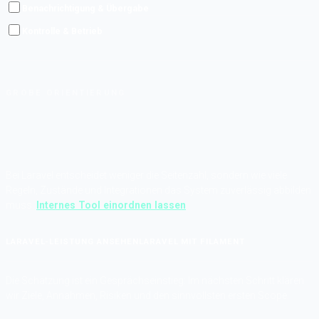
Benachrichtigung & Übergabe
Kontrolle & Betrieb
GROBE ORIENTIERUNG
Bei Laravel entscheidet weniger die Seitenzahl, sondern wie viele
Regeln, Zustände und Integrationen das System zuverlässig abbilden
muss.
Internes Tool einordnen lassen
LARAVEL-LEISTUNG ANSEHEN
LARAVEL MIT FILAMENT
Die Schätzung ist ein Gesprächseinstieg: Im nächsten Schritt klären
wir Ziele, Annahmen, Risiken und den sinnvollsten ersten Scope.