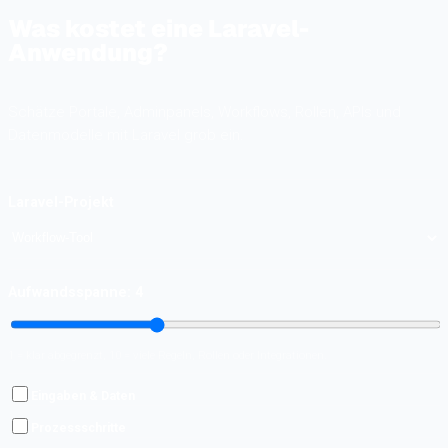
Was kostet eine Laravel-
Anwendung?
Schätze Portale, Adminpanels, Workflows, Rollen, APIs und
Datenmodelle mit Laravel grob ein.
Laravel-Projekt
Aufwandsspanne:
4
1 = klar abgegrenzt, 10 = viele Regeln, Rollen oder Integrationen.
Eingaben & Daten
Prozessschritte