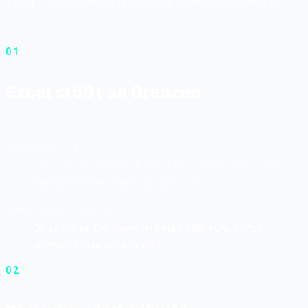
Transparenz, spart Zeit und bildet Ihre Prozesse digital ab.
01
Excel stößt an Grenzen
AUSGANGSLAGE
Listen, Status und Aufgaben werden manuell gepflegt und
ständig zwischen Teams ausgetauscht.
SINNVOLLE LÖSUNG
Ein zentrales Tool verwaltet Daten, Rollen und Status
nachvollziehbar an einem Ort.
02