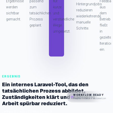
Ergebnisse
passend
für
Feedba
Hintergrundjobs
werden
zum
kurze
aus
reduzieren
sichtbar
tatsächlichen
und
dem
wiederkehrende
gemacht.
Prozess
verständliche
Betrieb
manuelle
geplant.
Wege
fließt
Schritte.
umgesetzt.
in
gezielte
Iteratio
ein.
ERGEBNIS
Ein internes Laravel-Tool, das den
tatsächlichen Prozess abbildet,
WORKFLOW READY
Zuständigkeiten klärt und manuelle
People / data / automation
Arbeit spürbar reduziert.
LARAVEL KOSTENRECHNER