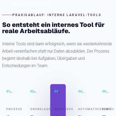
Unternehmensdaten zu.
PRAXISABLAUF: INTERNE LARAVEL-TOOLS
So entsteht ein internes Tool für
reale Arbeitsabläufe.
Interne Tools sind dann erfolgreich, wenn sie wiederkehrende
Arbeit vereinfachen statt nur Daten abzubilden. Der Prozess
beginnt deshalb bei Aufgaben, Übergaben und
Entscheidungen im Team.
01
02
03
04
05
process / pain points
models / permissions
UI / workflows
jobs / integrations
rollout / feedback
PROZESS
GRUNDLAGE
WERKZEUG
AUTOMATISIERUNG
EINFÜH