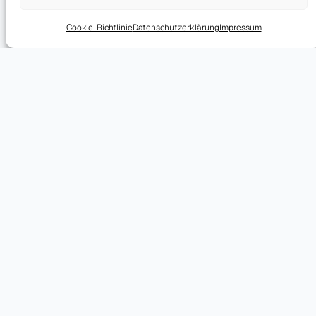
Cookie-Richtlinie
Datenschutzerklärung
Impressum
KONTAKT
Lass uns über
dein Projekt
sprechen.