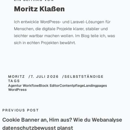
Moritz Klaßen
Ich entwickle WordPress- und Laravel-Lösungen für
Menschen, die digitale Projekte klarer, stabiler und
leichter wartbar machen wollen. Im Blog teile ich, was
sich in echten Projekten bewährt.
MORITZ
7. JULI 2026
SELBSTSTÄNDIGE
TAGS
Agentur Workflow
Block Editor
Contentpflege
Landingpages
WordPress
Beitragsnavigation
Previous post:
PREVIOUS POST
Cookie Banner an, Hirn aus? Wie du Webanalyse
datenschutzbewusst planst