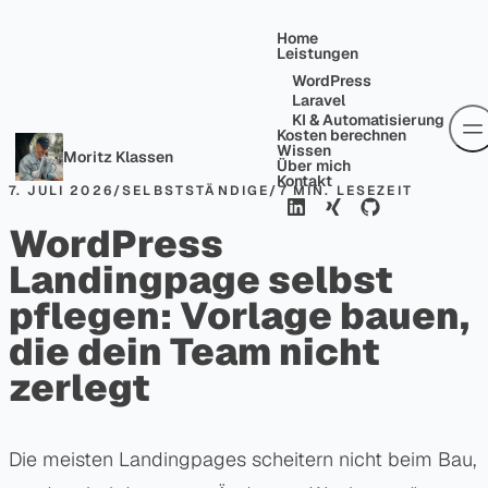
Skip to content
Home
Leistungen
WordPress
Laravel
KI & Automatisierung
Kosten berechnen
Wissen
Moritz Klassen
Über mich
Kontakt
7. JULI 2026
/
SELBSTSTÄNDIGE
/
7 MIN. LESEZEIT
WordPress
Landingpage selbst
pflegen: Vorlage bauen,
die dein Team nicht
zerlegt
Die meisten Landingpages scheitern nicht beim Bau,