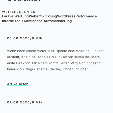
WordPress-Fehler
nach Update: Ursache
WEITERLESEN ZU
Laravel
Wartung
Webentwicklung
WordPress
Performance
sicher eingrenzen
Interne Tools
Adminpanel
Automatisierung
05.08.2026
/
9 MIN.
Wenn nach einem WordPress-Update eine einzelne Funktion
BLOG
ausfällt, ist ein pauschales Zurücksetzen selten die beste
Fehlermeldung mit KI
erste Reaktion. Mit einem kontrollierten Vergleich findest du
analysieren: So
heraus, ob Plugin, Theme, Cache, Umgebung oder
entsteht ein guter
gespeicherte Daten den Fehler auslösen.
Bugreport
Artikel lesen
02.08.2026
/
8 MIN.