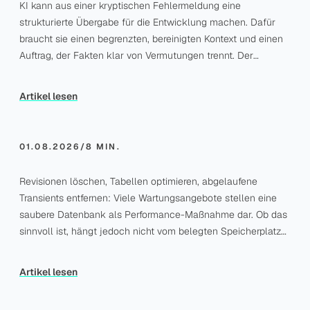
KI kann aus einer kryptischen Fehlermeldung eine
strukturierte Übergabe für die Entwicklung machen. Dafür
BLOG
braucht sie einen begrenzten, bereinigten Kontext und einen
WordPress-Datenbank
Auftrag, der Fakten klar von Vermutungen trennt. Der
bereinigen: Bringt das
schnelle Fix ist hier keine automatisch erzeugte
mehr Tempo?
Codeänderung, sondern ein Fehlerbericht, mit dem sich
Artikel lesen
sinnvoll weiterarbeiten lässt.
01.08.2026
/
8 MIN.
Revisionen löschen, Tabellen optimieren, abgelaufene
Transients entfernen: Viele Wartungsangebote stellen eine
BLOG
saubere Datenbank als Performance-Maßnahme dar. Ob das
WordPress-Seite
sinnvoll ist, hängt jedoch nicht vom belegten Speicherplatz
langsam: Ursache einer
ab, sondern von den tatsächlich langsamen Abfragen. Mit
einzelnen URL finden
einer gezielten Prüfung vermeidest du wirkungslose
Artikel lesen
Aufräumaktionen und riskante Löschungen.