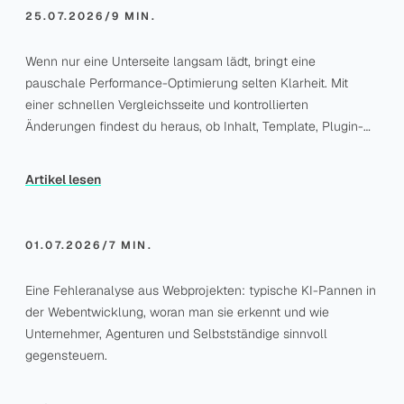
25.07.2026
/
9 MIN.
Wenn nur eine Unterseite langsam lädt, bringt eine
BLOG
pauschale Performance-Optimierung selten Klarheit. Mit
Der KI-Code sah gut
einer schnellen Vergleichsseite und kontrollierten
aus – warum er im
Änderungen findest du heraus, ob Inhalt, Template, Plugin-
Projekt trotzdem
Logik, Cache oder Serverarbeit bremst. So entsteht aus „Die
Ärger machte
Seite ist langsam“ eine konkrete und lösbare
Artikel lesen
Entwickleraufgabe.
01.07.2026
/
7 MIN.
Eine Fehleranalyse aus Webprojekten: typische KI-Pannen in
der Webentwicklung, woran man sie erkennt und wie
Unternehmer, Agenturen und Selbstständige sinnvoll
gegensteuern.