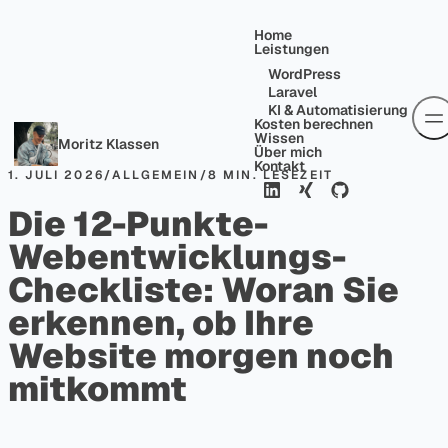
Skip to content
Home
Leistungen
WordPress
Laravel
KI & Automatisierung
Kosten berechnen
Wissen
Moritz Klassen
Über mich
Kontakt
1. JULI 2026
/
ALLGEMEIN
/
8 MIN. LESEZEIT
Die 12-Punkte-
Webentwicklungs-
Checkliste: Woran Sie
erkennen, ob Ihre
Website morgen noch
mitkommt